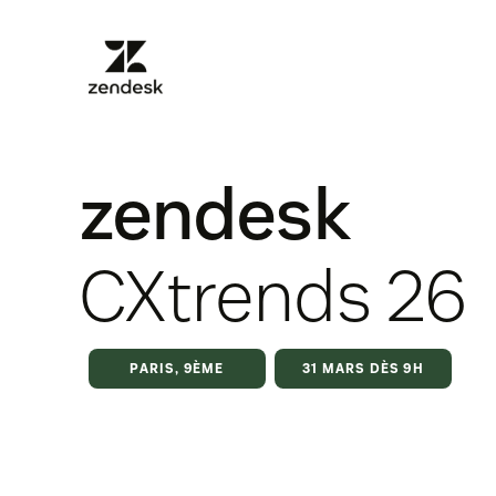
zendesk
CXtrends 26
PARIS, 9ÈME
31 MARS DÈS 9H