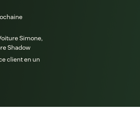
rochaine
Voiture Simone,
core Shadow
ce client en un