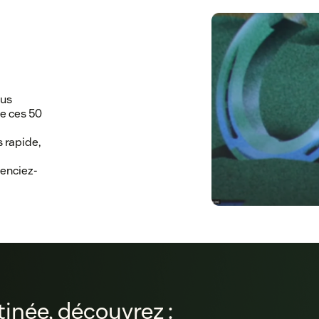
ous
de ces 50
 rapide,
renciez-
tinée, découvrez :