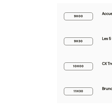
Accue
9H00
Les 5 
9H30
CX Tr
10H00
Brunc
11H30