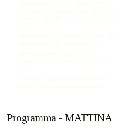
•
Demo:
Agenti AI al servizio dei clienti, il
nostro Copilot per gli operatori, Zendesk per
l'Employee Service, Zendesk per il Contact
Center
•
Due testimonianze di clienti
, live sul palco e
pronti a rispondere alle tue domande
•
Area break con booth
per parlare
direttamente con i nostri esperti, partner e
clienti
•
Due turni identici, così scegli l'orario
migliore per te e non ti perdi niente.
Programma - MATTINA