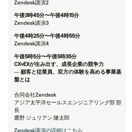
Zendesk講演2
午後3時45分〜午後4時15分
Zendesk講演3
午後4時25分〜午後4時55分
Zendesk講演4
午後5時5分〜午後5時35分
CX×EXが生み出す、成長企業の競争力
― 顧客と従業員、双方の体験を高める事業基
盤とは
合同会社Zendesk
アジア太平洋セールスエンジニアリング部 部
長
鷹野 ジュリアン 隆太郎
Zendesk講演の詳細はこちら