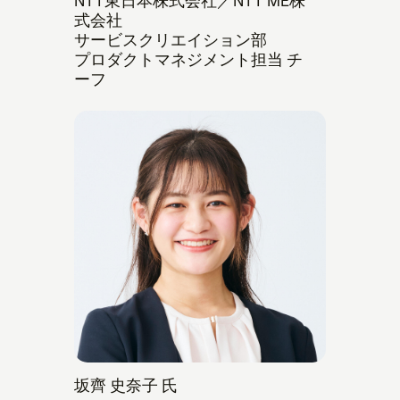
NTT東日本株式会社／NTT ME株
式会社
サービスクリエイション部
プロダクトマネジメント担当 チ
ーフ
坂齊 史奈子 氏