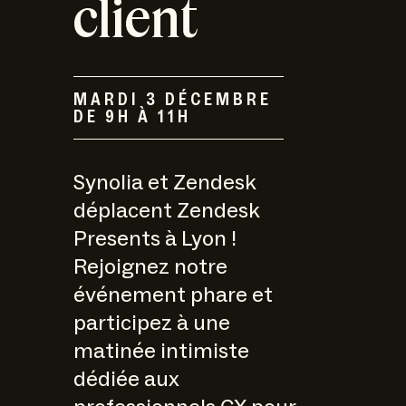
client
MARDI 3 DÉCEMBRE
DE 9H À 11H
Synolia et Zendesk
déplacent Zendesk
Presents à Lyon !
Rejoignez notre
événement phare et
participez à une
matinée intimiste
dédiée aux